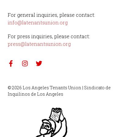
N
a
For general inquiries, please contact:
v
info@latenantsunion.org
i
For press inquiries, please contact:
g
press@latenantsunion.org
a
t
i
© 2026 Los Angeles Tenants Union | Sindicato de
o
Inquilinos de Los Angeles
n